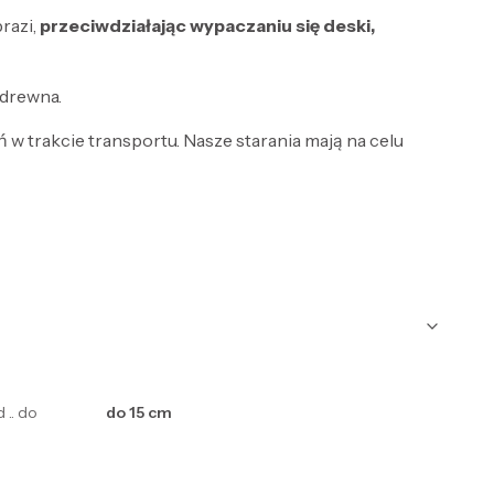
razi,
przeciwdziałając wypaczaniu się deski,
 drewna.
w trakcie transportu. Nasze starania mają na celu
 .. do
do 15 cm