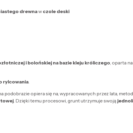
ściastego drewna
w
czole deski
łotniczej i bolońskiej na bazie kleju króliczego
, oparta n
do rylcowania
.
na podobrazie opiera się na, wypracowanych przez lata, meto
ntowej
. Dzięki temu procesowi, grunt utrzymuje swoją
jednol