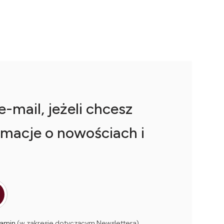
-mail, jeżeli chcesz
macje o nowościach i
amin
(w zakresie dotyczącym Newslettera).