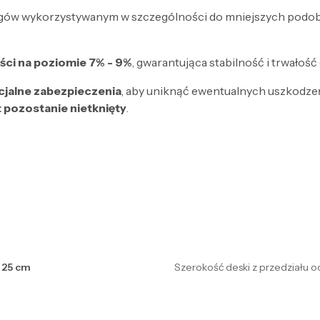
gów wykorzystywanym w szczególności do mniejszych podob
ści na poziomie 7% - 9%
, gwarantująca stabilność i trwałość
cjalne zabezpieczenia
, aby uniknąć ewentualnych uszkodzeń 
t pozostanie nietknięty
.
 25 cm
Szerokość deski z przedziału od