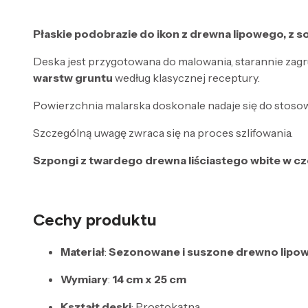
Płaskie podobrazie do ikon z drewna lipowego, z 
Deska jest przygotowana do malowania, starannie zagr
warstw gruntu
według klasycznej receptury.
Powierzchnia malarska doskonale nadaje się do stoso
Szczególną uwagę zwraca się na proces szlifowania.
Szpongi z twardego drewna liściastego wbite w cz
Cechy produktu
Materiał
:
Sezonowane i suszone drewno lipo
Wymiary
:
14 cm x 25 cm
Kształt deski
: Prostokątna.