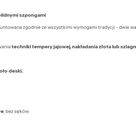
solidnymi szpongami
untowana zgodnie ze wszystkimi wymogami tradycji - dwie war
wania
techniki tempery jajowej, nakładania złota lub szlagm
oło deski.
we
, bez sęków