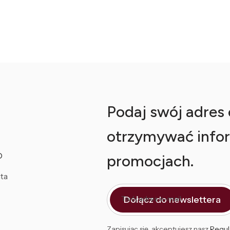
Podaj swój adres e
otrzymywać infor
O
promocjach.
ta
Dołącz do newslettera
Twój adres e-mail
Zapisując się, akceptujesz nasz
Regul