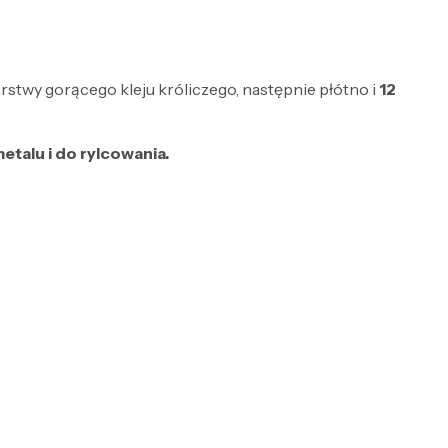
stwy gorącego kleju króliczego, następnie płótno i
12
etalu i do rylcowania.