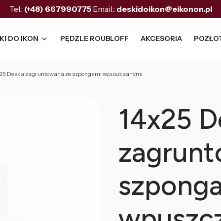
Tel.:
(+48)
667990775
Email.:
deskidoikon@eikonon.pl
KI DO IKON
PĘDZLE ROUBLOFF
AKCESORIA
POZŁO
25 Deska zagruntowana ze szpongami wpuszczanymi
14x25 D
zagrunt
szpong
wpuszc