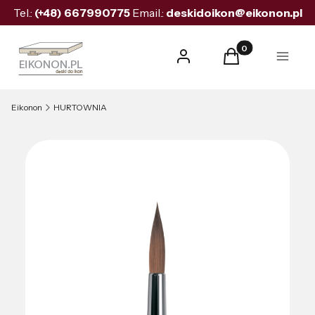
Tel.:
(+48)
667990775
Email.:
deskidoikon@eikonon.pl
Produkty w koszyk
Zaloguj się
Koszyk
Menu
Eikonon
HURTOWNIA