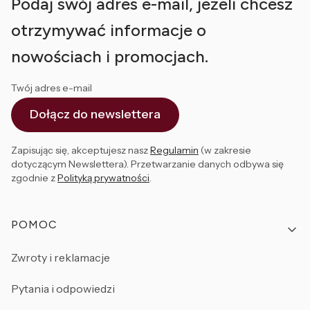
Podaj swój adres e-mail, jeżeli chcesz
otrzymywać informacje o
nowościach i promocjach.
Twój adres e-mail
Dołącz do newslettera
Zapisując się, akceptujesz nasz
Regulamin
(w zakresie
dotyczącym Newslettera). Przetwarzanie danych odbywa się
zgodnie z
Polityką prywatności
.
Linki w stopce
POMOC
Zwroty i reklamacje
Pytania i odpowiedzi