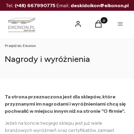
Tel.:
(+48)
667990775
Email.:
deskidoikon@eikonon.pl
Produkty w koszyk
Zaloguj się
Koszyk
Menu
Przejdź do:
Eikonon
Nagrody i wyróżnienia
Ta strona przeznaczona jest dla sklepów, które
przyznanymi im nagrodami i wyróżnieniami chcą się
pochwalić w miejscu innym niż na stronie "O firmie".
Jeżeli na koncie twojego sklepu jest już wiele
branżowych wyróżnień oraz certyfikatów, zamiast