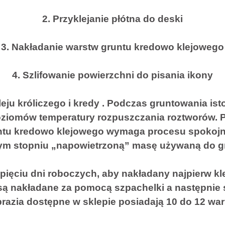
2. Przyklejanie płótna do deski
3. Nakładanie warstw gruntu kredowo klejowego
4. Szlifowanie powierzchni do pisania ikony
ju króliczego i kredy . Podczas gruntowania is
poziomów temperatury rozpuszczania roztworów. P
untu kredowo klejowego wymaga procesu spokojn
ym stopniu „napowietrzoną” masę używaną do g
pięciu dni roboczych, aby nakładany najpierw k
 są nakładane za pomocą szpachelki a następnie 
azia dostępne w sklepie posiadają 10 do 12 war