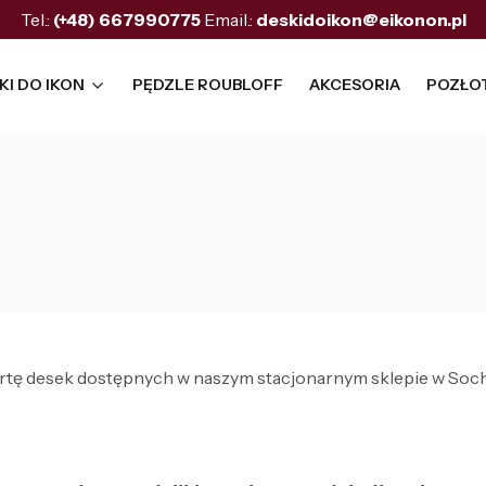
Tel.:
(+48)
667990775
Email.:
deskidoikon@eikonon.pl
KI DO IKON
PĘDZLE ROUBLOFF
AKCESORIA
POZŁO
fertę desek dostępnych w naszym stacjonarnym sklepie w Soch