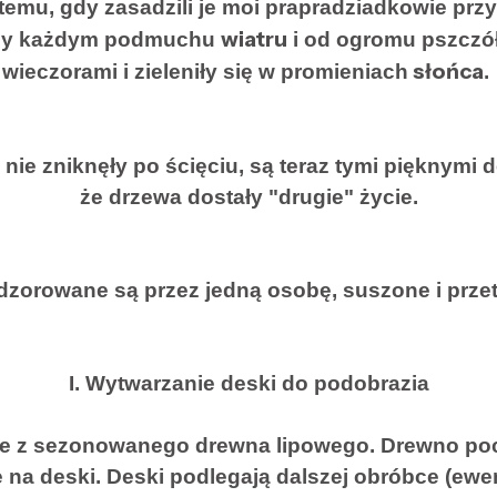
temu, gdy zasadzili je moi prapradziadkowie pr
wiatru
zy każdym podmuchu
i od ogromu pszczół
słońca
wieczorami i zieleniły się w promieniach
.
 nie zniknęły po ścięciu, są teraz tymi pięknymi 
że drzewa dostały "drugie" życie.
zorowane są przez jedną osobę, suszone i przet
I. Wytwarzanie deski do podobrazia
 z sezonowanego drewna lipowego. Drewno pocięt
na deski. Deski podlegają dalszej obróbce (ewe