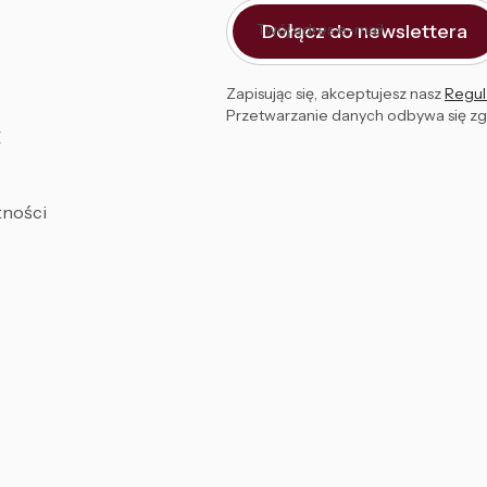
Dołącz do newslettera
Twój adres e-mail
Zapisując się, akceptujesz nasz
Regul
Przetwarzanie danych odbywa się z
E
tności