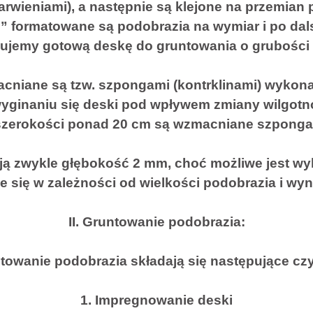
barwieniami), a następnie są klejone na przemian 
ki” formatowane są podobrazia na wymiar i po da
ujemy gotową deskę do gruntowania o grubości 
niane są tzw. szpongami (kontrklinami) wykon
ginaniu się deski pod wpływem zmiany wilgotno
szerokości ponad 20 cm są wzmacniane szponga
ją zwykle głębokość 2 mm, choć możliwe jest 
 się w zależności od wielkości podobrazia i wyn
II. Gruntowanie podobrazia:
towanie podobrazia składają się następujące cz
1. Impregnowanie deski