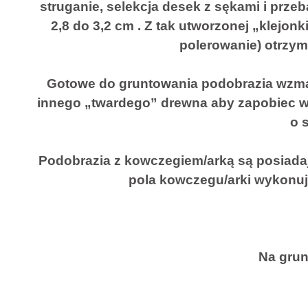
struganie, selekcja desek z sękami i prze
2,8 do 3,2 cm . Z tak utworzonej „klejon
polerowanie) otrzym
Gotowe do gruntowania podobrazia wzmac
innego „twardego” drewna aby zapobiec wy
o 
Podobrazia z kowczegiem/arką są posiada
pola kowczegu/arki wykonuje
Na grun