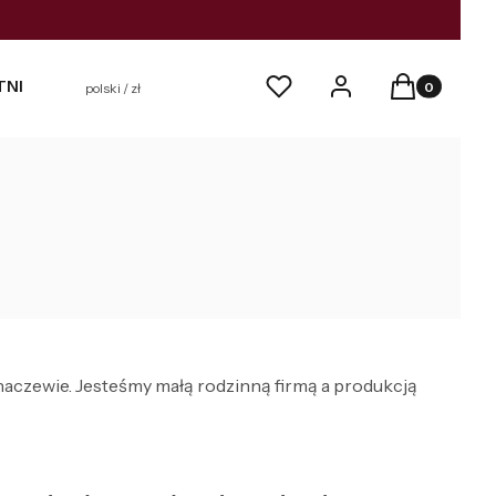
Produkty w k
Ulubione
Zaloguj się
Koszyk
TNICTWO
IKONY
polski / zł
aczewie. Jesteśmy małą rodzinną firmą a produkcją