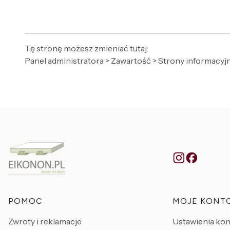
Tę stronę możesz zmieniać tutaj:
Panel administratora > Zawartość > Strony informacyj
Linki w stopce
POMOC
MOJE KONT
Zwroty i reklamacje
Ustawienia kon