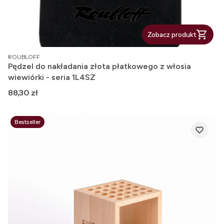
Zobacz produkt
PRODUCENT
ROUBLOFF
Pędzel do nakładania złota płatkowego z włosia
wiewiórki - seria 1L4SZ
Cena
88,30 zł
Bestseller