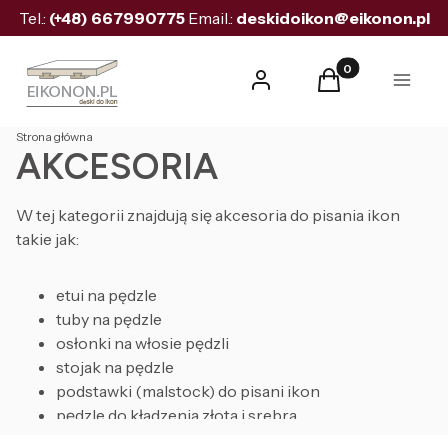
Tel.:
(+48)
667990775
Email.:
deskidoikon@eikonon.pl
Produkty w koszyk
Zaloguj się
Koszyk
Menu
Strona główna
AKCESORIA
W tej kategorii znajdują się akcesoria do pisania ikon
takie jak:
etui na pędzle
tuby na pędzle
osłonki na włosie pędzli
stojak na pędzle
podstawki (malstock) do pisani ikon
pędzle do kładzenia złota i srebra