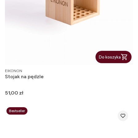
Do koszyka
PRODUCENT
EIKONON
Stojak na pędzle
Cena
51,00 zł
Bestseller