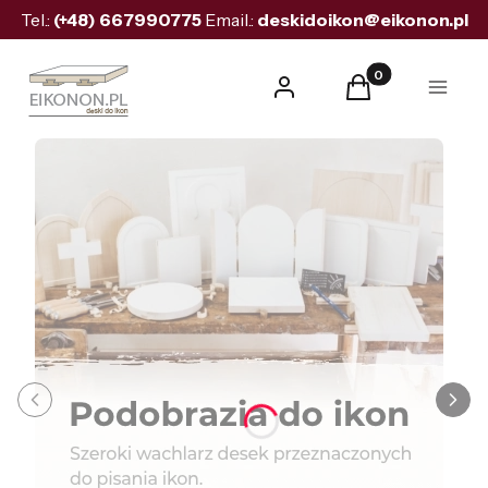
Tel.:
(+48)
667990775
Email.:
deskidoikon@eikonon.pl
Produkty w koszyk
Zaloguj się
Koszyk
Menu