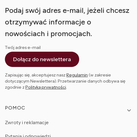
Podaj swój adres e-mail, jeżeli chcesz
otrzymywać informacje o
nowościach i promocjach.
Twój adres e-mail
Dołącz do newslettera
Zapisując się, akceptujesz nasz
Regulamin
(w zakresie
dotyczącym Newslettera). Przetwarzanie danych odbywa się
zgodnie z
Polityką prywatności
.
Linki w stopce
POMOC
Zwroty i reklamacje
Pytania i odpowiedzi