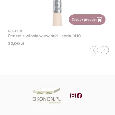
Zobacz produkt
PRODUCENT
ROUBLOFF
Pędzel z włosia wiewiórki - seria 1410
Cena
32,00 zł