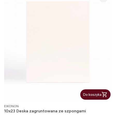
Do koszyka
PRODUCENT
EIKONON
10x23 Deska zagruntowana ze szpongami