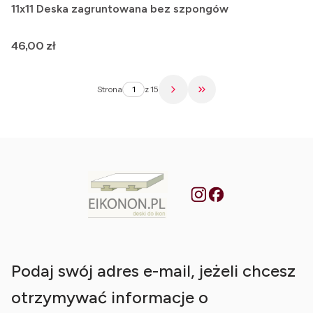
11x11 Deska zagruntowana bez szpongów
Cena
46,00 zł
Strona
z 15
Przejdź do ostatniej st
Podaj swój adres e-mail, jeżeli chcesz
otrzymywać informacje o