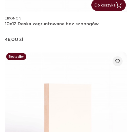
Do koszyka
PRODUCENT
EIKONON
10x12 Deska zagruntowana bez szpongów
Cena
48,00 zł
Bestseller