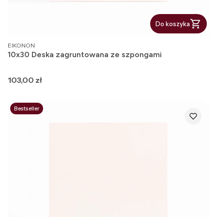
Do koszyka
PRODUCENT
EIKONON
10x30 Deska zagruntowana ze szpongami
Cena
103,00 zł
Bestseller