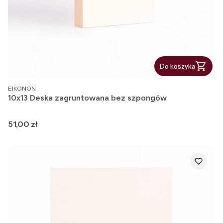
Do koszyka
PRODUCENT
EIKONON
10x13 Deska zagruntowana bez szpongów
Cena
51,00 zł