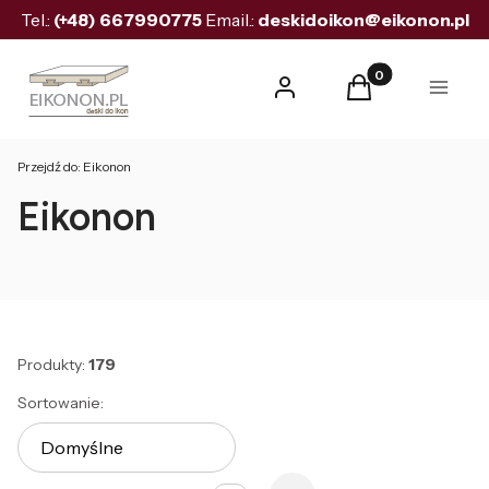
Tel.:
(+48)
667990775
Email.:
deskidoikon@eikonon.pl
Produkty w koszyk
Zaloguj się
Koszyk
Menu
Przejdź do:
Eikonon
Eikonon
Produkty:
179
Lista produktów
Sortowanie:
Domyślne