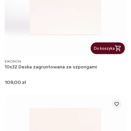
Do koszyka
PRODUCENT
EIKONON
10x32 Deska zagruntowana ze szpongami
Cena
109,00 zł