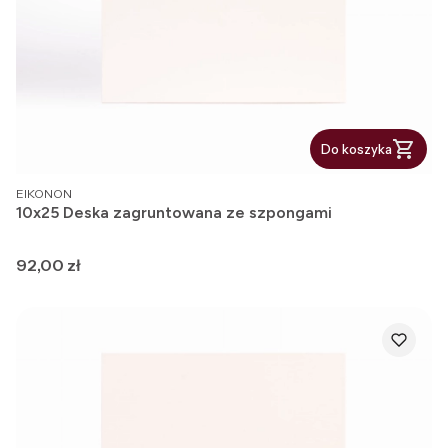
Do koszyka
PRODUCENT
EIKONON
10x25 Deska zagruntowana ze szpongami
Cena
92,00 zł