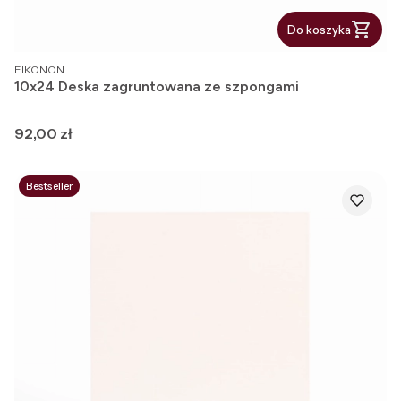
Do koszyka
PRODUCENT
EIKONON
10x24 Deska zagruntowana ze szpongami
Cena
92,00 zł
Bestseller