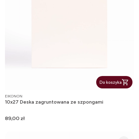
Do koszyka
PRODUCENT
EIKONON
10x27 Deska zagruntowana ze szpongami
Cena
89,00 zł