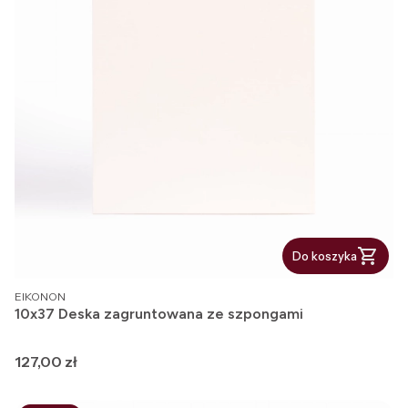
Do koszyka
PRODUCENT
EIKONON
10x37 Deska zagruntowana ze szpongami
Cena
127,00 zł