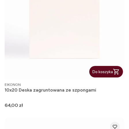
Do koszyka
PRODUCENT
EIKONON
10x20 Deska zagruntowana ze szpongami
Cena
64,00 zł