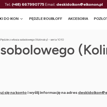
Tel.:
(+48)
667990775
Email.:
deskidoikon@eikonon.pl
KI DO IKON
PĘDZLE ROUBLOFF
AKCESORIA
POZŁO
Pędzle z włosia sobolowego (Kolinsky) - seria 1010
 sobolowego (Kolin
uj się na konto
i wyślij informację na adres
deskidoikon@e