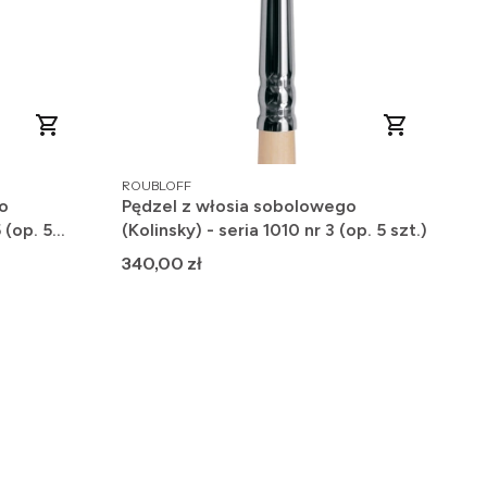
PRODUCENT
ROUBLOFF
o
Pędzel z włosia sobolowego
 (op. 5
(Kolinsky) - seria 1010 nr 3 (op. 5 szt.)
Cena
340,00 zł