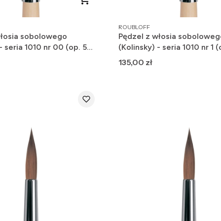
PRODUCENT
ROUBLOFF
włosia sobolowego
Pędzel z włosia soboloweg
- seria 1010 nr 00 (op. 5
(Kolinsky) - seria 1010 nr 1 (
Cena
135,00 zł