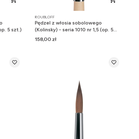
PRODUCENT
ROUBLOFF
o
Pędzel z włosia sobolowego
op. 5 szt.)
(Kolinsky) - seria 1010 nr 1,5 (op. 5
szt.)
Cena
158,00 zł