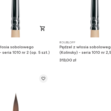
PRODUCENT
ROUBLOFF
włosia sobolowego
Pędzel z włosia soboloweg
- seria 1010 nr 2 (op. 5 szt.)
(Kolinsky) - seria 1010 nr 2,5
szt.)
Cena
313,00 zł