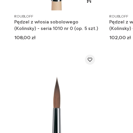
PRODUCENT
PRODUCENT
ROUBLOFF
ROUBLOFF
Pędzel z włosia sobolowego
Pędzel z 
(Kolinsky) - seria 1010 nr 0 (op. 5 szt.)
(Kolinsky) 
szt.)
Cena
Cena
108,00 zł
102,00 zł