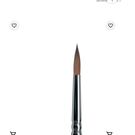
Strona
z 1