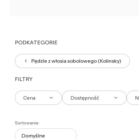
PODKATEGORIE
Pędzle z włosia sobolowego (Kolinsky)
FILTRY
Cena
Dostępność
N
Koniec filtrów
Lista produktów
Sortowanie:
Domyślne