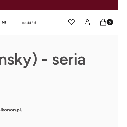
Produkty w k
Ulubione
Zaloguj się
Koszyk
TNICTWO
IKONY
polski / zł
sky) - seria
ikonon.pl
.