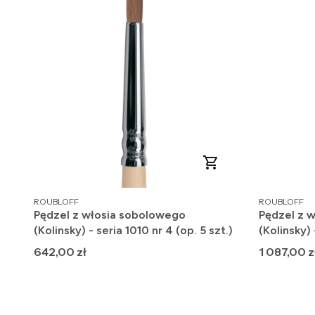
PRODUCENT
PRODUCENT
ROUBLOFF
ROUBLOFF
Pędzel z włosia sobolowego
Pędzel z 
(Kolinsky) - seria 1010 nr 4 (op. 5 szt.)
(Kolinsky) 
Cena
Cena
642,00 zł
1 087,00 z