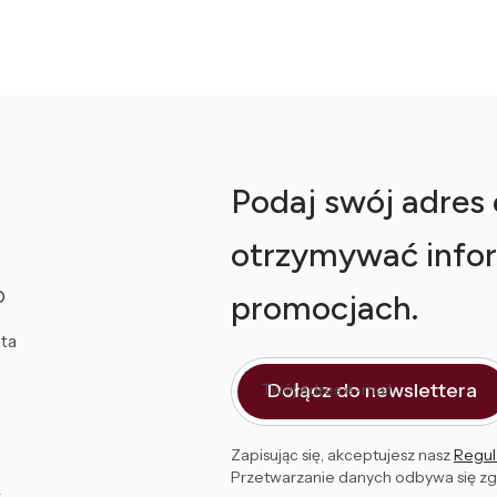
Podaj swój adres e
otrzymywać infor
O
promocjach.
ta
Dołącz do newslettera
Twój adres e-mail
Zapisując się, akceptujesz nasz
Regul
Przetwarzanie danych odbywa się z