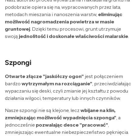
podobrazie opiera się na, wypracowanych przez lata,
metodach mieszania i nanoszenia warstw,
eliminując
możliwość nagromadzenia powietrza w masie
gruntowej
. Dzięki temu procesowi, grunt utrzymuje
swoją
jednolitość i doskonałe właściwości malarskie
.
Szpongi
Otwarte złącze "jaskółczy ogon"
jest połączeniem
bardzo
wytrzymałym na rozciąganie"
, przeciwdziałając
wypaczaniu się deski, czyli zmianie jej kształtu z powodu
działania wilgoci, temperatury lub innych czynników.
Nasze szpongi nie są klejone, lecz
wbijane na klin,
zmniejszając możliwość wypadnięcia szponga"
, a
jednocześnie
pozwalając desce "pracować"
,
zmniejszając ewentualne niebezpieczeństwo pęknięcia.