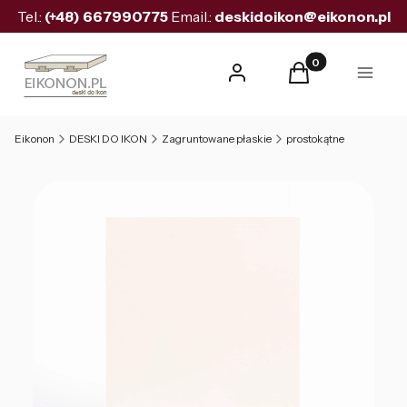
Tel.:
(+48)
667990775
Email.:
deskidoikon@eikonon.pl
Produkty w koszyk
Zaloguj się
Koszyk
Menu
Eikonon
DESKI DO IKON
Zagruntowane płaskie
prostokątne