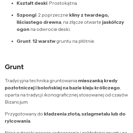
Kształt deski
: Prostokątna.
Szpongi
: 2 poprzeczne
kliny z twardego,
liściastego drewna
, na złącze otwarte
jaskółczy
ogon
na odwrocie deski.
Grunt
:
12 warstw
gruntu na płótnie.
Grunt
Tradycyjna technika gruntowania
mieszanką kredy
pozłotniczej i bolońskiej na bazie kleju króliczego
,
oparta na tradycji ikonograficznej stosowanej od czasów
Bizancjum.
Przygotowany do
kładzenia złota, szlagmetalu lub do
rylcowania
.
Nasz autorski proces wytwarzania i nakładania gruntu na