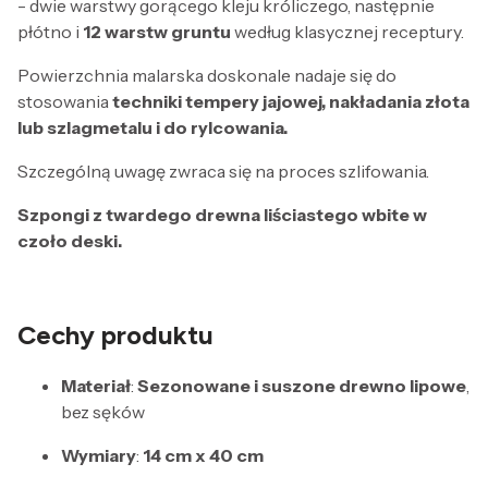
- dwie warstwy gorącego kleju króliczego, następnie
płótno i
12 warstw gruntu
według klasycznej receptury.
Powierzchnia malarska doskonale nadaje się do
stosowania
techniki tempery jajowej, nakładania złota
lub szlagmetalu i do rylcowania.
Szczególną uwagę zwraca się na proces szlifowania.
Szpongi z twardego drewna liściastego wbite w
czoło deski.
Cechy produktu
Materiał
:
Sezonowane i suszone drewno lipowe
,
bez sęków
Wymiary
:
14 cm x 40 cm